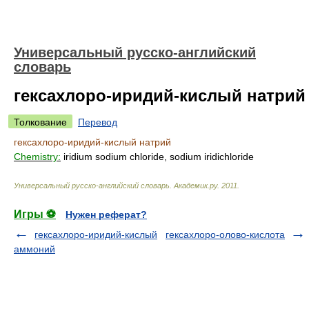
Универсальный русско-английский
словарь
гексахлоро-иридий-кислый натрий
Толкование
Перевод
гексахлоро-иридий-кислый натрий
Chemistry:
iridium sodium chloride, sodium iridichloride
Универсальный русско-английский словарь
.
Академик.ру
.
2011
.
Игры ⚽
Нужен реферат?
гексахлоро-иридий-кислый
гексахлоро-олово-кислота
аммоний